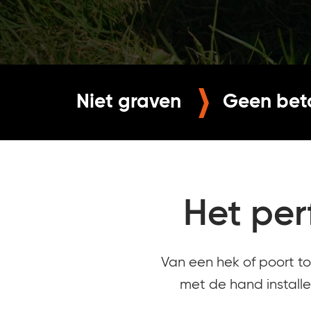
Niet graven
Geen bet
Het per
Van een hek of poort to
met de hand installe